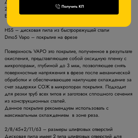
Дисковая пила Stalex HSS 225х2,0х32 Dm05 Vapo
Получить КП
2/8/45+2/11/63 z140 Bw; для стали; S=2÷4мм;
Емакс=55мм
HSS – дисковая пила из быстрорежущей стали
Dmo5 Vapo – покрытие на фрезе
Поверхность VAPO это покрытие, полученное в результате
окисления, представляющее собой оксидную пленку с
микропорами, глубиной до 3 мкм, позволяющее снять
поверхностные напряжения в фрезе после механической
обработки и обеспечивающее наилучшее охлаждение за
счет задержки СОЖ в микропорах покрытия. Подходит
для резки труб всех типов и заготовок сплошного сечения
из конструкционных сталей.
Данное покрытие рекомендуем использовать с
максимальным охлаждением в зоне реза.
2/8/45+2/11/63 – размеры штифтовых отверстий
Дисковая пила имеет 2 типа штифтовых отверстий для