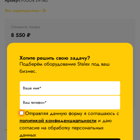
Артикул:
F0004 z=140
Все характеристики
Стоимость товара
8 550 ₽
×
−5%
После авторизации
Хотите решить свою задачу?
Подберём оборудование Stalex под ваш
В корзину
бизнес.
Запросить КП
Стоимость доставки уточняйте у менеджера
Отправляя данную форму я соглашаюсь с
политикой конфиденциальности
и даю
Описание
Характеристики
согласие на обработку персональных
Комплектация
данных