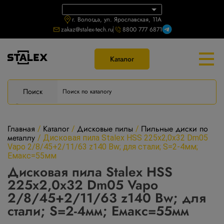
г. Вологда, ул. Ярославская, 11А
zakaz@stalex-tech.ru
8800 777 6871
Каталог
Поиск
Главная
Каталог
Дисковые пилы
Пильные диски по
/
/
/
металлу
/
Дисковая пила Stalex HSS 225х2,0х32 Dm05
Vapo 2/8/45+2/11/63 z140 Bw; для стали; S=2-4мм;
Емакс=55мм
Дисковая пила Stalex HSS
225х2,0х32 Dm05 Vapo
2/8/45+2/11/63 z140 Bw; для
стали; S=2-4мм; Емакс=55мм