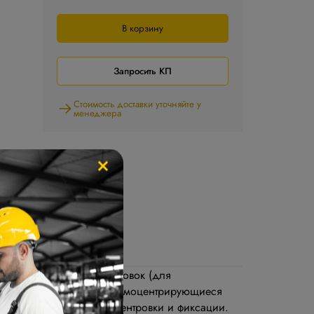
В корзину
Запросить КП
Стоимость доставки уточняйте у
менеджера
×
ров WP и фиксации заготовок (для
ности. Stalex WPC это самоцентрирующиеся
 возможность быстрой центровки и фиксации.