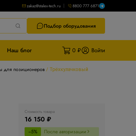
zakaz@stalex-tech.ru
8800 777 6871
Подбор оборудования
Наш блог
0 ₽
Войти
ны для позиционеров
/
Трёхкулачковый
Стоимость товара
16 150 ₽
−5%
После авторизации