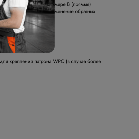
чков как указано на размере В (прямые)
утреннему отверстию. Применение обратных
 для крепления патрона WPC (в случае более