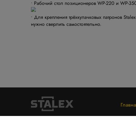
• Рабочий стол позиционеров WP-220 и WP-350
• Для крепления трёхкулачковых патронов Stal
нужно сверлить самостоятельно.
Главна
Политика конфиденциальности