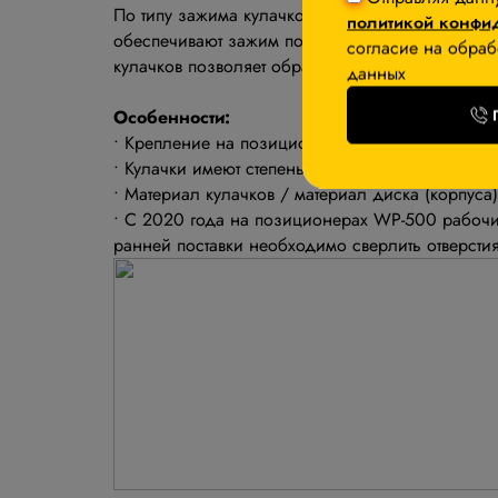
По типу зажима кулачков патрон WPC является 
политикой конфи
обеспечивают зажим по наружной поверхности,
согласие на обраб
кулачков позволяет обработать всю поверхность
данных
Особенности:
• Крепление на позиционеры WP и другие повер
• Кулачки имеют степень закалки – HRC 17
• Материал кулачков / материал диска (корпуса)
• C 2020 года на позиционерах WP-500 рабочи
ранней поставки необходимо сверлить отверстия