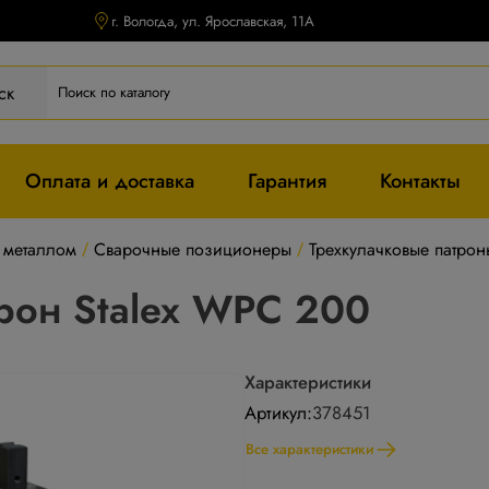
г. Вологда, ул. Ярославская, 11А
ск
Оплата и доставка
Гарантия
Контакты
 металлом
Сварочные позиционеры
Трехкулачковые патро
/
/
рон Stalex WPС 200
Характеристики
Артикул:
378451
Все характеристики