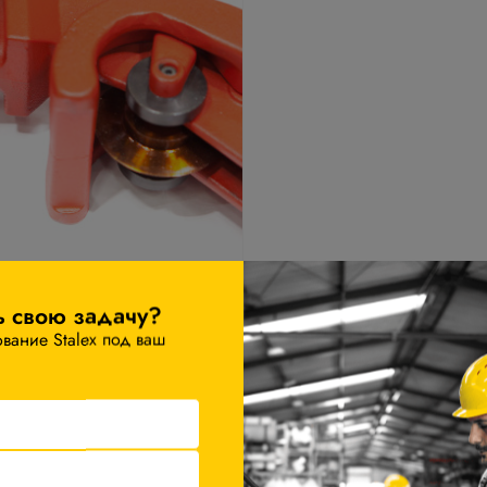
ь свою задачу?
ание Stalex под ваш
Комплектация
 для резки труб вращением вокруг трубы, методом холодно
роликами и двумя стяжными муфтами (талрепами) – позволяет
числе в труднодоступных местах, где нет полного подхода 