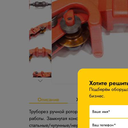
Хотите решит
Подберём оборудов
бизнес.
Описание
Характеристики
Труборез ручной роторный MRPC предназначен
работы. Замкнутая конструкция с 4 режущими 
стальные/чугунные/нержавеющие трубы. В том 