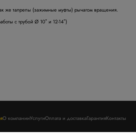
так же талрепы (зажимные муфты) рычагом вращения.
боты с трубой Ø 10ˮ и 12-14ˮ)
я
О компании
Услуги
Оплата и доставка
Гарантия
Контакты