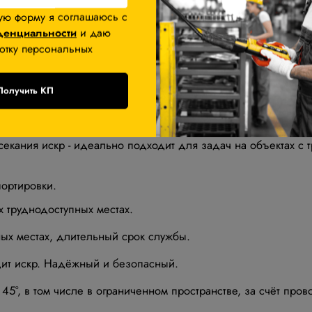
роворота вокруг трубы. Удобный и надёжный в работе име
ую форму я соглашаюсь с
з 4 роликов).
денциальности
и даю
отку персональных
строй резки больших труб Ø10"-14" (условный внутренний
Получить КП
м 45°, в том числе в ограниченном пространстве, за счёт 
).
секания искр - идеально подходит для задач на объектах с
ортировки.
х труднодоступных местах.
ых местах, длительный срок службы.
дит искр. Надёжный и безопасный.
5°, в том числе в ограниченном пространстве, за счёт пров