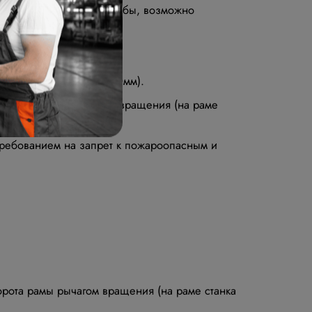
ет длительный срок службы, возможно
 проход трубы Ø250-350мм).
проворота рамы рычагом вращения (на раме
 требованием на запрет к пожароопасным и
орота рамы рычагом вращения (на раме станка