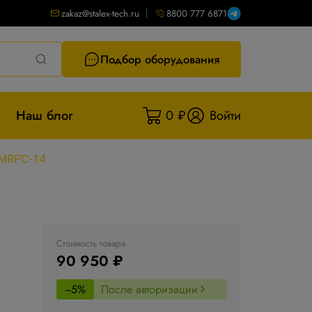
zakaz@stalex-tech.ru
8800 777 6871
Подбор оборудования
Наш блог
0 ₽
Войти
 MRPC-14
Стоимость товара
90 950 ₽
−5%
После авторизации