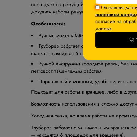
площадок на режущей раме, для фиксации и п
Отправляя данн
докупить наборы режущих роликов (комплект и
политикой конфи
согласие на обраб
Особенности:
данных
Ручные модель MRPC предназначена для бы
Труборез работает с минимальным вращение
станка – находятся 6 площадок для вращения
Ручной инструмент холодной резки, без вы
легковоспламеняемым работам.
Портативный и мощный, удобен для трансп
Подходит для работы в траншее, либо в други
Возможность использования в сложно доступн
Холодная резка, во время работы не произво
Труборез работает с минимальным вращением 4
– находятся 6 площадок для вращения).