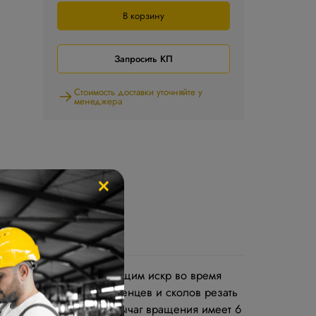
В корзину
Запросить КП
Стоимость доставки уточняйте у
менеджера
×
й резки - не производящим искр во время
 качественно, без заусенцев и сколов резать
или доступа к трубе – рычаг вращения имеет 6