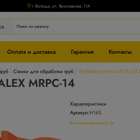
г. Вологда, ул. Ярославская, 11А
ск
Оплата и доставка
Гарантия
Контакты
труб
Станки для обработки труб
/
/
Труборез ручной STALEX
TALEX MRPC-14
Характеристики
Артикул:
H14S
Все характеристики