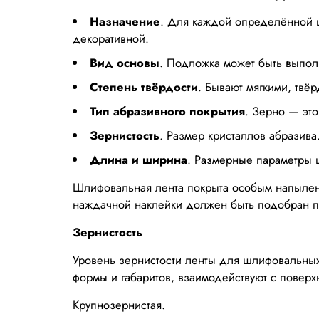
Назначение
. Для каждой определённой ц
декоративной.
Вид основы
. Подложка может быть выполн
Степень твёрдости
. Бывают мягкими, твё
Тип абразивного покрытия
. Зерно — эт
Зернистость
. Размер кристаллов абразива
Длина и ширина
. Размерные параметры ш
Шлифовальная лента покрыта особым напылени
наждачной наклейки должен быть подобран по
Зернистость
Уровень зернистости ленты для шлифовальных 
формы и габаритов, взаимодействуют с повер
Крупнозернистая.