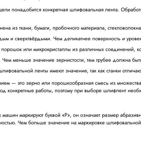
ели понадобится конкретная шлифовальная лента. Обработка
ена из ткани, бумаги, пробочного материала, стекловолокна
рдым и сверхтвёрдыми. Чем деликатнее поверхность и уровен
о порошок или микрокристаллы из различных соединений, к
. Чем меньше значение зернистости, тем грубее должна быт
лифовальной ленты имеют значение, так как станки отличаю
ем — это зерно или порошкообразная смесь из множества 
д конкретные работы, поэтому при выборе шлифлент необх
машин маркируют буквой «Р», он означает размер абразивны
хностью. Чем больше значение на маркировке шлифовальной 