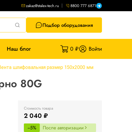
zakaz@stalex-tech.ru
8800 777 6871
Подбор оборудования
Наш блог
0 ₽
Войти
Лента шлифовальная размер 150х2000 мм
ерно 80G
Стоимость товара
2 040 ₽
−5%
После авторизации