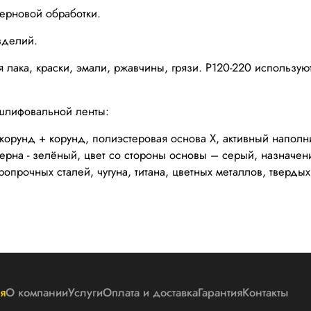
черновой обработки.
зделий.
ия лака, краски, эмали, ржавчины, грязи. Р120-220 использ
шлифовальной ленты:
корунд + корунд, полиэстеровая основа Х, активный напол
 зерна - зелёный, цвет со стороны основы – серый, назначе
ропрочных сталей, чугуна, титана, цветных металлов, тверд
я
О компании
Услуги
Оплата и доставка
Гарантия
Контакты