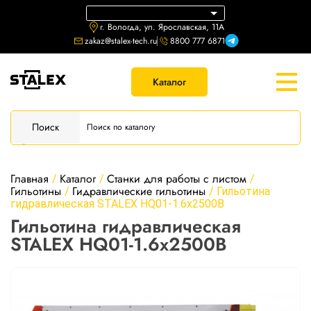
г. Вологда, ул. Ярославская, 11А
zakaz@stalex-tech.ru
8800 777 6871
Каталог
Поиск
Главная
Каталог
Станки для работы с листом
/
/
/
Гильотины
Гидравлические гильотины
/
/
Гильотина
гидравлическая STALEX HQ01-1.6x2500B
Гильотина гидравлическая
STALEX HQ01-1.6x2500B