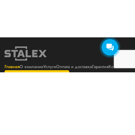
Главная
О компании
Услуги
Оплата и доставка
Гарантия
Контакты
Подбор оборудования
Политика конфиденциальности
Пользовательское соглашение
Телефон
E-mail
8800 777 6871
zakaz@stalex-tech.ru
Цены на сайте не являются
публичной офертой
Адрес
Разработка и поддержка
г. Вологда, ул. Ярославская, 11А
сайта ООО «Интэрсо»