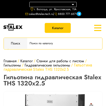
г. Вологда, ул. Ярославская, 11А
zakaz@stalex-tech.ru
8800 777 6871
Каталог
Поиск
Главная
Каталог
Станки для работы с листом
/
/
/
Гильотины
Гидравлические гильотины
/
/
Гильотина
гидравлическая Stalex THS 1320x2.5
Гильотина гидравлическая Stalex
THS 1320x2.5