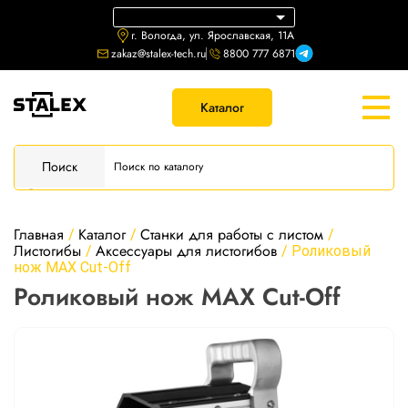
г. Вологда, ул. Ярославская, 11А
zakaz@stalex-tech.ru
8800 777 6871
Каталог
Поиск
Главная
Каталог
Станки для работы с листом
/
/
/
Листогибы
Аксессуары для листогибов
/
/
Роликовый
нож MAX Cut-Off
Роликовый нож MAX Cut-Off