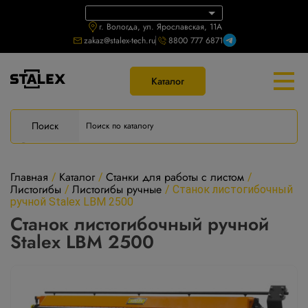
г. Вологда, ул. Ярославская, 11А
zakaz@stalex-tech.ru
8800 777 6871
Каталог
Поиск
Главная
Каталог
Станки для работы с листом
/
/
/
Листогибы
Листогибы ручные
/
/
Станок листогибочный
ручной Stalex LBM 2500
Станок листогибочный ручной
Stalex LBM 2500