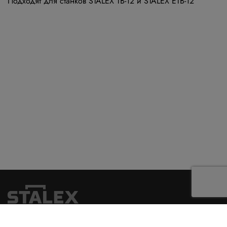
Подходят для станков STALEX TB-12 и STALEX ETB-12
Главная
О компании
Услуги
Оплата и доставка
Гарантия
Контакты