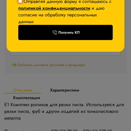
Отправляя данную форму я соглашаюсь с
7 310 ₽
политикой конфиденциальности
и даю
согласие на обработку персональных
−5%
После авторизации
данных
В корзину
Получить КП
Запросить КП
Стоимость доставки уточняйте у менеджера
Описание
Характеристики
Комплектация
Е1 Комплект роликов для резки листа. Используется для
резки листа, труб и других изделий из тонколистового
металла