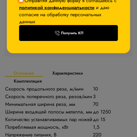
Отправляя данную форму я соглашаюсь с
Стоимость товара
политикой конфиденциальности
и даю
−5%
После авторизации
согласие на обработку персональных
данных
Запросить КП
Получить КП
Стоимость доставки уточняйте у менеджера
Описание
Характеристики
Комплектация
Скорость продольного реза, м/мин
10
Скорость поперечного реза, резов/мин
3
Минимальная ширина реза, мм
70
Ширина входящей полосы металла, мм
до 1250
Количество устанавливаемых пар ножей
до 15
Потребляемая мощность, кВт
1,5
Напряжение питания, В
220