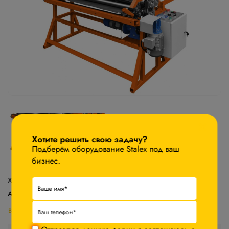
×
Хотите решить свою задачу?
Подберём оборудование Stalex под ваш
бизнес.
Характеристики
Артикул:
У13460
Все характеристики