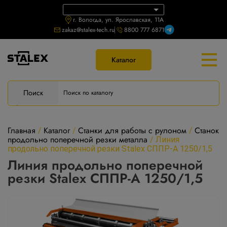
г. Вологда, ул. Ярославская, 11А
zakaz@stalex-tech.ru
8800 777 6871
Каталог
Поиск
Главная
Каталог
Станки для работы с рулоном
Станок
/
/
/
продольно поперечной резки металла
/
Линия
продольно поперечной резки Stalex СППР-А 1250/1,5
Линия продольно поперечной
резки Stalex СППР-А 1250/1,5