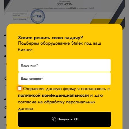
×
Технические требования.
Хотите решить свою задачу?
Подберём оборудование Stalex под ваш
Бюджет и сроки.
бизнес.
Возможность интеграции в существующие
процессы.
Сервис, на который можно рассчитывать
Покупка у нас — это долгосрочное партнерство:
Отправляя данную форму я соглашаюсь с
политикой конфиденциальности
и даю
Консультации перед покупкой — только
согласие на обработку персональных
обоснованные решения.
данных
Оперативная логистика — доставка и
Получить КП
пусконаладка в согласованные сроки.