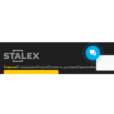
Главная
О компании
Услуги
Оплата и доставка
Гарантия
Контакты
Подбор оборудования
Политика конфиденциальности
Пользовательское соглашение
Телефон
E-mail
8800 777 6871
zakaz@stalex-tech.ru
Цены на сайте не являются
публичной офертой