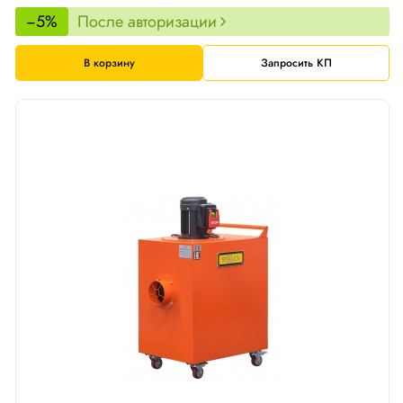
−5%
После авторизации
В корзину
Запросить КП