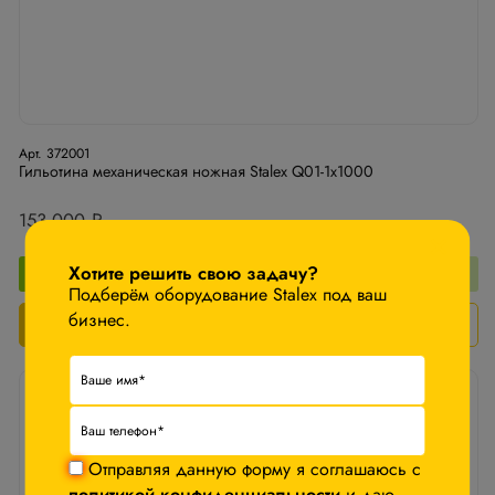
Арт. 372001
Гильотина механическая ножная Stalex Q01-1х1000
153 000 ₽
×
−5%
Хотите решить свою задачу?
После авторизации
Подберём оборудование Stalex под ваш
бизнес.
В корзину
Запросить КП
Отправляя данную форму я соглашаюсь с
политикой конфиденциальности
и даю