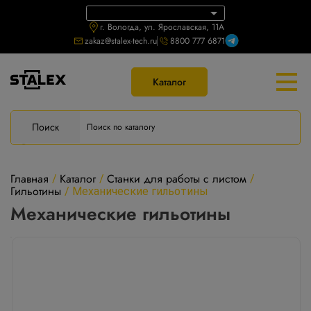
г. Вологда, ул. Ярославская, 11А
zakaz@stalex-tech.ru
8800 777 6871
Каталог
Поиск
Главная
Каталог
Станки для работы с листом
/
/
/
Гильотины
/
Механические гильотины
Механические гильотины