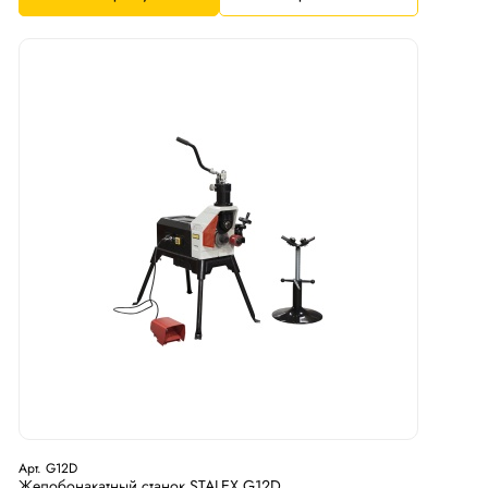
Арт. G12D
Желобонакатный станок STALEX G12D