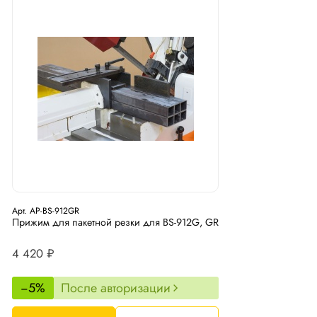
Арт. AP-BS-912GR
Прижим для пакетной резки для BS-912G, GR
4 420 ₽
−5%
После авторизации