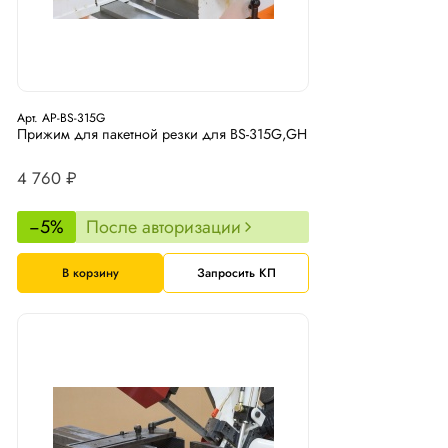
Арт. AP-BS-315G
Прижим для пакетной резки для BS-315G,GH
4 760 ₽
−5%
После авторизации
В корзину
Запросить КП