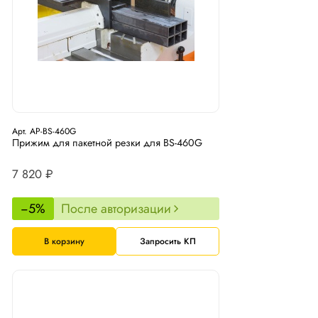
Арт. AP-BS-460G
Прижим для пакетной резки для BS-460G
7 820 ₽
−5%
После авторизации
В корзину
Запросить КП