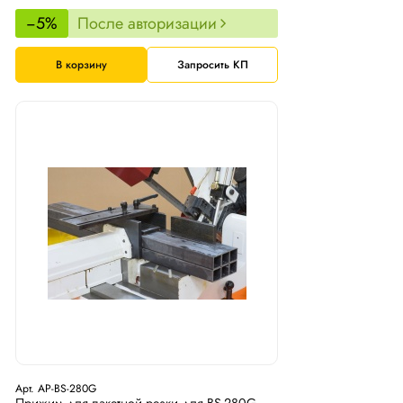
−5%
После авторизации
В корзину
Запросить КП
Арт. AP-BS-280G