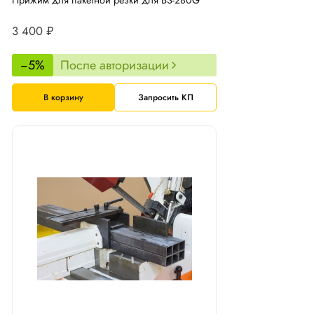
Прижим для пакетной резки для BS-280G
3 400 ₽
−5%
После авторизации
В корзину
Запросить КП