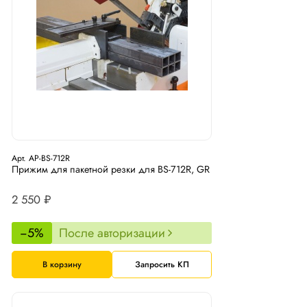
Арт. AP-BS-712R
Прижим для пакетной резки для BS-712R, GR
2 550 ₽
−5%
После авторизации
В корзину
Запросить КП