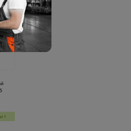
ой
5
ии