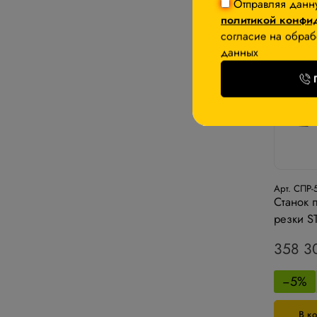
Отправляя данн
политикой конфи
согласие на обраб
данных
Арт. СПР-
Станок 
резки S
358 3
−5%
В к