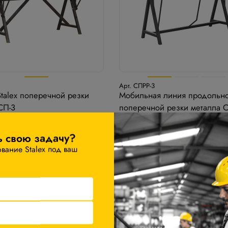
Арт. СПРР-3
Stalex поперечной резки
Мобильная линия продольно
СП-3
поперечной резки металла 
1250/3-Р
ь свою задачу?
00 ₽
189 400 ₽
ание Stalex под ваш
После авторизации
−5%
После авторизац
орзину
Запросить КП
В корзину
Запросит