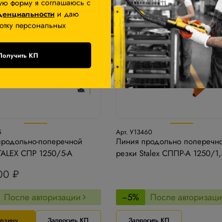
ую форму я соглашаюсь с
денциальности
и даю
отку персональных
Получить КП
5
Арт. У13460
продольно-поперечной
Линия продольно поперечн
TALEX СПР 1250/5-А
резки Stalex СППР-А 1250/1,
00 ₽
После авторизации
−5%
После авторизац
орзину
Запросить КП
Запросить КП