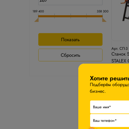
189 400
358 300
Арт. СП-3
Станок 
STALEX 
Хотите решит
201 0
Подберём оборудов
бизнес.
−5%
В к