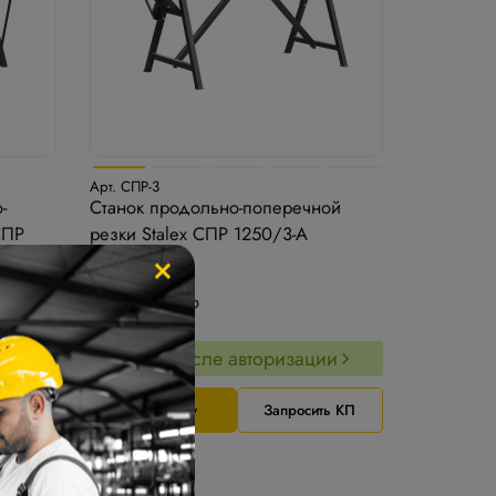
Арт. СПР-3
-
Станок продольно-поперечной
СПР
резки Stalex СПР 1250/3-А
×
252 900 ₽
ии
−5%
После авторизации
ь КП
В корзину
Запросить КП