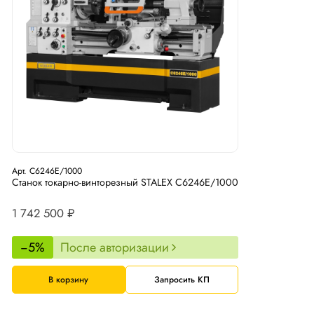
Арт. C6246E/1000
Станок токарно-винторезный STALEX C6246E/1000
1 742 500 ₽
−5%
После авторизации
В корзину
Запросить КП