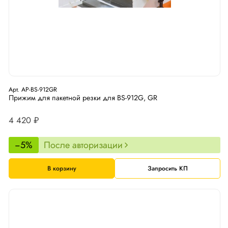
Арт. AP-BS-912GR
Прижим для пакетной резки для BS-912G, GR
4 420 ₽
−5%
После авторизации
В корзину
Запросить КП