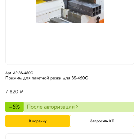
Арт. AP-BS-460G
Прижим для пакетной резки для BS-460G
7 820 ₽
−5%
После авторизации
В корзину
Запросить КП