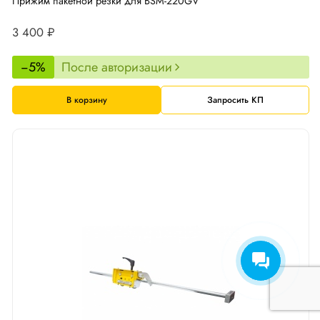
Прижим пакетной резки для BSM-220GV
3 400 ₽
−5%
После авторизации
В корзину
Запросить КП