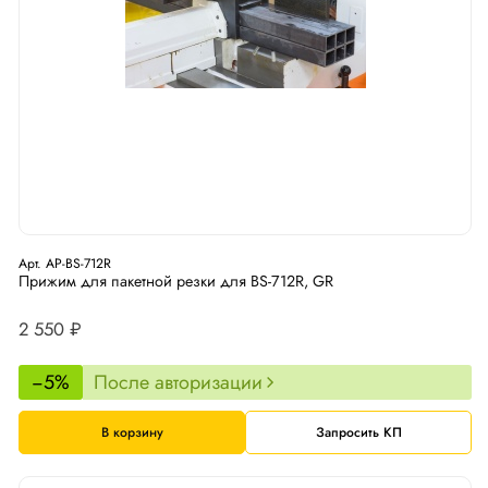
Арт. AP-BS-712R
Прижим для пакетной резки для BS-712R, GR
2 550 ₽
−5%
После авторизации
В корзину
Запросить КП