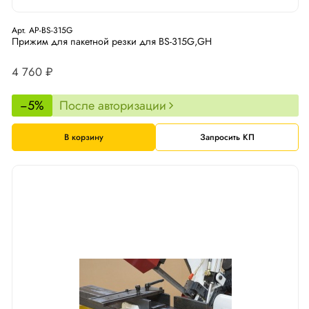
Арт. AP-BS-315G
Прижим для пакетной резки для BS-315G,GH
4 760 ₽
−5%
После авторизации
В корзину
Запросить КП