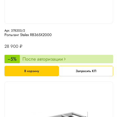
Арт. 378203/2
Рольганг Stalex RB365X2000
28 900 ₽
−5%
После авторизации
В корзину
Запросить КП