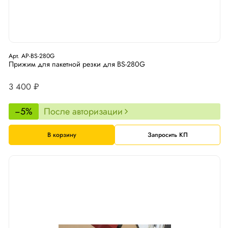
Арт. AP-BS-280G
Прижим для пакетной резки для BS-280G
3 400 ₽
−5%
После авторизации
В корзину
Запросить КП