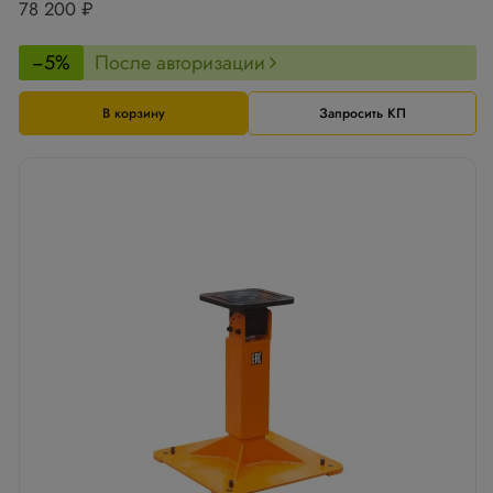
78 200 ₽
−5%
После авторизации
В корзину
Запросить КП