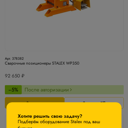
Арт. 378382
Сварочные позиционеры STALEX WP350
92 650 ₽
−5%
После авторизации
В корзину
Запросить КП
×
Хотите решить свою задачу?
Подберём оборудование Stalex под ваш