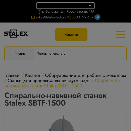
г. Вологда, ул. Ярославская, 11А
zakaz@stalex-tech.ru
8800 777 6871
Каталог
Поиск
Главная
Каталог
Оборудование для работы с металлом
/
/
Станки для производства воздуховодов
/
/
Спирально-
навивной cтанок Stalex SBTF-1500
Спирально-навивной cтанок
Stalex SBTF-1500