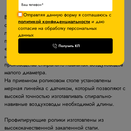
Отправляя данную форму я соглашаюсь с
Высокая производительность станка
политикой конфиденциальности
и даю
осуществляется за счет автоматизации работы
согласие на обработку персональных
линии, управляемая системой ЧПУ с CAD/CAM
данных
программой.
Получить КП
«Веер» оснащен системой линеек, упоров и
направляющих, а также мерными лентами для
производства спирально-навивных воздуховодов
малого диаметра.
На приемном роликовом столе установлены
мерная линейка с датчиком, который позволяют с
высокой точностью изготавливать спирально-
навивные воздуховоды необходимой длины.
Профилирующие ролики изготовлены из
высококачественной закаленной стали.