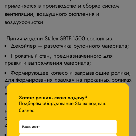
применяется в производстве и сборке систем
вентиляции, воздушного отопления и
воздухоочистки.
Линия модели Stalex SBTF-1500 состоит из
:
Декойлер – размотчика рулонного материала;
Прокатный стан, предназначенного для
правки и выпрямления материала;
Формирующее колесо и закрывающие ролики,
для формирования «замка» на прокатных роликах
и процесса навивки с герметичным закрытием
×
«замка» витого воздуховода;
Хотите решить свою задачу?
Отрезная пневматическая дисковая пила в
Подберём оборудование Stalex под ваш
нужный размер, при отрезке край получается не
бизнес.
острый и без заусенцев, что обеспечивает
дальнейшую безопасную эксплуатацию.
Приёмный роликовый стол.