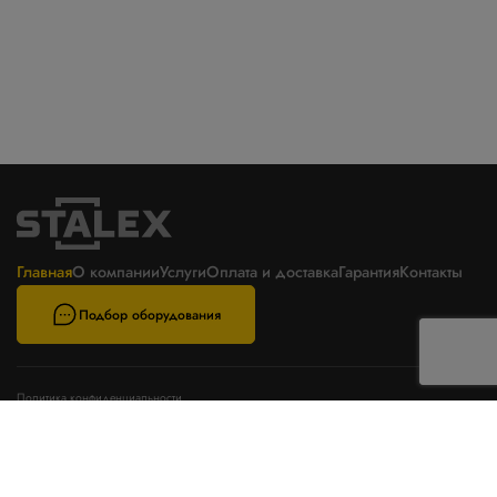
Главная
О компании
Услуги
Оплата и доставка
Гарантия
Контакты
Подбор оборудования
Политика конфиденциальности
Пользовательское соглашение
Телефон
E-mail
8800 777 6871
zakaz@stalex-tech.ru
Цены на сайте не являются
публичной офертой
Адрес
Разработка и поддержка