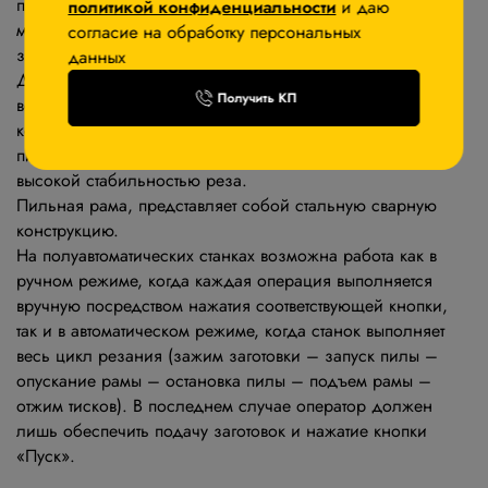
предназначен для пиления труб и сплошных заготовок,
политикой конфиденциальности
и даю
максимальным диаметром круга 800мм и прямоугольной
согласие на обработку персональных
заготовки 800х800мм под углом 90°.
данных
Двухстоечные ленточнопильные станки имеют 2
Получить КП
вертикальные стойки (колонны) большого диаметра, по
которым вертикально перемещается горизонтальная
пильная рама, образуя жёсткий замкнутый контур с
высокой стабильностью реза.
Пильная рама, представляет собой стальную сварную
конструкцию.
На полуавтоматических станках возможна работа как в
ручном режиме, когда каждая операция выполняется
вручную посредством нажатия соответствующей кнопки,
так и в автоматическом режиме, когда станок выполняет
весь цикл резания (зажим заготовки – запуск пилы –
опускание рамы – остановка пилы – подъем рамы –
отжим тисков). В последнем случае оператор должен
лишь обеспечить подачу заготовок и нажатие кнопки
«Пуск».