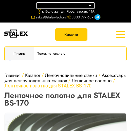
г. Вологда, ул. Ярославская, 11А
zakaz@stalex-tech.ru
8800 777 6871
Каталог
Поиск
Главная
Каталог
Ленточнопильные станки
Аксессуары
/
/
/
для ленточнопильных станков
Ленточное полотно
/
/
Ленточное полотно для STALEX BS-170
Ленточное полотно для STALEX
BS-170