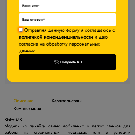
Стоимость товара
21 250 ₽
−5%
После авторизации
Отправляя данную форму я соглашаюсь с
политикой конфиденциальности
и даю
В корзину
согласие на обработку персональных
данных
Запросить КП
Получить КП
Стоимость доставки уточняйте у менеджера
Описание
Характеристики
Комплектация
Stalex MS
Модель из линейки самых мобильных и легких станков для
работы на строительных площадках или в условиях