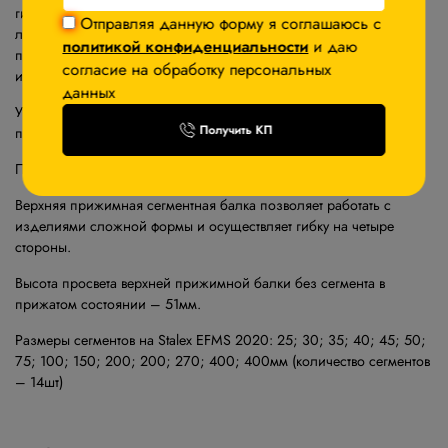
гибочной балкой предназначены для изготовления изделий из
Отправляя данную форму я соглашаюсь с
листовой стали на среднесерийных и крупносерийных
политикой конфиденциальности
и даю
производствах. Сегментная верхняя планка позволяет работать с
согласие на обработку персональных
изделиями сложной формы.
данных
Угол гибки – изменяется концовиком на градусной шкале в
Получить КП
приборном щитке станка.
Поворотная гибочная балка – имеет компенсатор прогиба.
Верхняя прижимная сегментная балка позволяет работать с
изделиями сложной формы и осуществляет гибку на четыре
стороны.
Высота просвета верхней прижимной балки без сегмента в
прижатом состоянии – 51мм.
Размеры сегментов на Stalex EFMS 2020: 25; 30; 35; 40; 45; 50;
75; 100; 150; 200; 200; 270; 400; 400мм (количество сегментов
– 14шт)