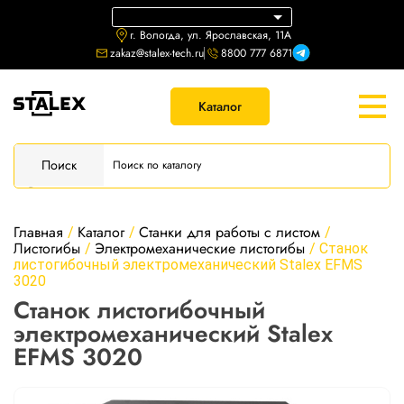
г. Вологда, ул. Ярославская, 11А
zakaz@stalex-tech.ru
8800 777 6871
Каталог
Поиск
Главная
Каталог
Станки для работы с листом
/
/
/
Листогибы
Электромеханические листогибы
/
/
Станок
листогибочный электромеханический Stalex EFMS
3020
Станок листогибочный
электромеханический Stalex
EFMS 3020