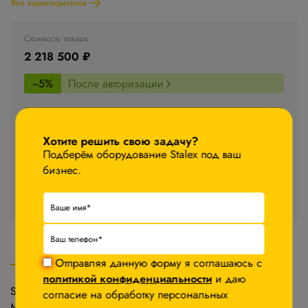
Все характеристики
Стоимость товара
2 218 500 ₽
−5%
После авторизации
×
В корзину
Хотите решить свою задачу?
Подберём оборудование Stalex под ваш
Запросить КП
бизнес.
Стоимость доставки уточняйте у менеджера
Описание
Характеристики
Отправляя данную форму я соглашаюсь с
Комплектация
политикой конфиденциальности
и даю
Stalex HW
согласие на обработку персональных
Мощные листогибы Stalex HW имеют гидравлический