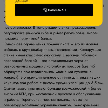
данных
привод, что позволяет им выполнять гиб с толщиной листа
Получить КП
до 3,5 мм. Станки оснащены механической системой
регулировки угла гиба в диапазоне от 0° до 135°, что
позволяет осуществлять гиб с высокой точностью и
повторяемостью. В конструкции станка предусмотрены
регулировка радиуса гиба и рычаг регулировки высоты
подъема прижимной балки.
Станок без ограничения подачи листа – это позволяет
работать с крупногабаритными заготовками. Конструкция
станка имеет классическую схему, с нижней гибочной
поворотной балкой – это отличительная черта от
равнозначных мощных листогибных прессов (где гиб
образуется при вертикальном движении пуансон в
матрицу), это принципиальное отличие для ряда наших
клиентов при работе с листом средних толщин до 3.5 мм.
Станки такого типа имеют больше возможностей и более
высокий КПД при достаточной простоте в обслуживании
и работе. Переносная ножная педаль, позволяет
оператору мобильно управлять станком, одновременно