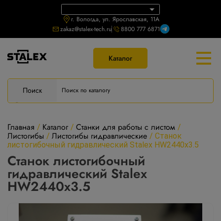
г. Вологда, ул. Ярославская, 11А
zakaz@stalex-tech.ru
8800 777 6871
Каталог
Поиск
Главная
Каталог
Станки для работы с листом
/
/
/
Листогибы
Листогибы гидравлические
/
/
Станок
листогибочный гидравлический Stalex HW2440x3.5
Станок листогибочный
гидравлический Stalex
HW2440x3.5