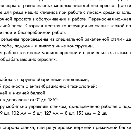
ая черта от равнозначных мощных листогибных прессов (где г
ие для ряда наших клиентов при работе с листом средних толщ
очной простоте в обслуживании и работе. Переносная ножная
дачей листа. Сварная жесткая конструкция из стали высокой 
тивной и бесперебойной работы.
 сегменты произведены из специальной закаленной стали - дан
ороба, поддоны и аналогичные конструкции.
я работы в тяжелом машиностроении и строительстве, а также 
 обрабатывающих отраслях.
работать с крупногабаритными заготовками;
ой прочности с антивибрационной технологией;
хней и нижней балкой
 в диапазоне от 0° до 135°;
ру мобильно управлять станком, одновременно работая с под
 шт, 102 мм – 5 шт, 127 мм – 8 шт, 153 мм – 2 шт.
 сторона станка, тяги регулировки верхней прижимной балки