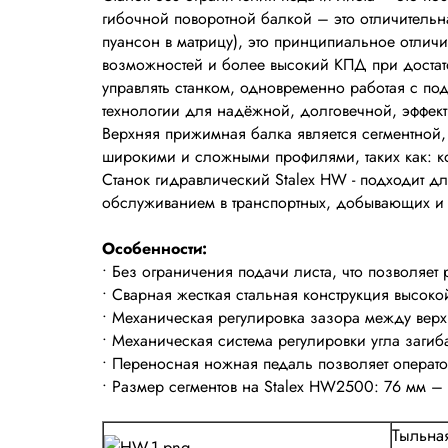
гибочной поворотной балкой – это отличительн
пуансон в матрицу), это принципиальное отлич
возможностей и более высокий КПД при достат
управлять станком, одновременно работая с по
технологии для надёжной, долговечной, эффек
Верхняя прижимная балка является сегментной,
широкими и сложными профилями, таких как: к
Станок гидравлический Stalex HW - подходит дл
обслуживанием в транспортных, добывающих и
Особенности:
• Без ограничения подачи листа, что позволяет 
• Сварная жесткая стальная конструкция высок
• Механическая регулировка зазора между вер
• Механическая система регулировки угла загиба
• Переносная ножная педаль позволяет операто
• Размер сегментов на Stalex HW2500: 76 мм – 9
Тыльная