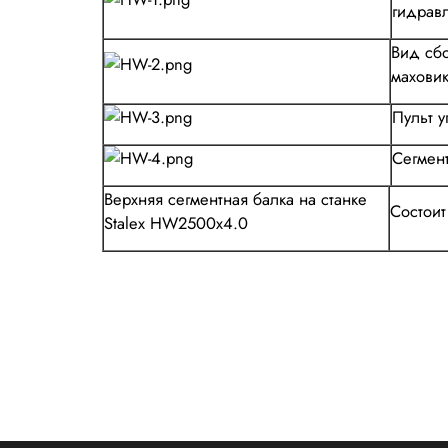
гидрав
Вид сбо
маховик
Пульт у
Сегмен
Верхняя сегментная балка на станке
Состоит
Stalex HW2500х4.0