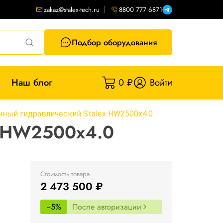
zakaz@stalex-tech.ru
8800 777 6871
Подбор оборудования
Наш блог
0 ₽
Войти
чный гидравлический Stalex HW2500x4.0
x HW2500x4.0
Стоимость товара
2 473 500 ₽
−5%
После авторизации