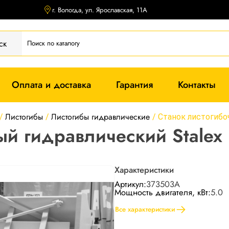
г. Вологда, ул. Ярославская, 11А
ск
Оплата и доставка
Гарантия
Контакты
Листогибы
Листогибы гидравлические
/
/
/
Станок листогибо
ный гидравлический Stale
Характеристики
Артикул:
373503A
Мощность двигателя, кВт:
5.0
Все характеристики