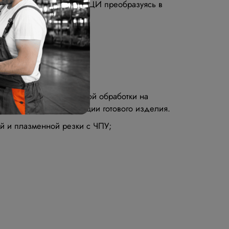
а (сигнал поступает на УЦИ преобразуясь в
ается за счёт термической обработки на
и устойчивости к вибрации готового изделия.
ной и плазменной резки с ЧПУ;