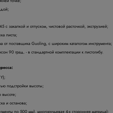
жней точке;
ждой;
 с закалкой и отпуском, чистовой расточкой, экструзией;
ка листа;
а от поставщика Guoling, с широким каталогом инструмента;
сон 90 град. - в стандартной комплектации к листогибу.
пресса:
Y);
ью подстройки высоты;
 высоте;
ка и останова;
егменты по 500 мм), многоручьевая 4-х сторонняя матрица);