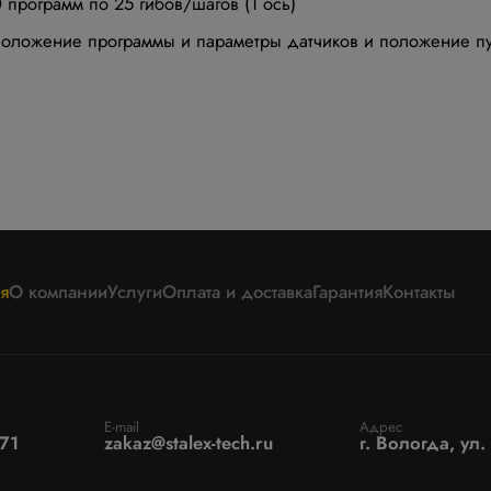
 программ по 25 гибов/шагов (1 ось)
 положение программы и параметры датчиков и положение п
я
О компании
Услуги
Оплата и доставка
Гарантия
Контакты
E-mail
Адрес
71
zakaz@stalex-tech.ru
г. Вологда, ул