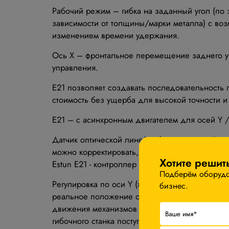
Рабочий режим – гибка на заданный угол (по 
зависимости от толщины/марки металла) с возм
изменением времени удержания.
Ось Х – фронтальное перемещение заднего уп
управления.
Е21 позволяет создавать последовательность
стоимость без ущерба для высокой точности и
Е21 – с асинхронным двигателем для осей Y /
Датчик оптической линейки (установленной на
можно корректировать, регулируя любой из 2
Хотите решит
Estun Е21 - контроллер с числовым программн
Подберём оборудов
Регулировка по оси Y (ход траверсы) и X (ход
бизнес.
реальное положение осей станка и избавить о
движения механизмов (задних упоров и траве
гибочного станка поступает с датчика переме