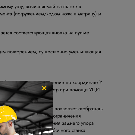
мому углу, вычисляемой на станке в
умента (погружением/ходом ножа в матрицу) и
ется соответствующая кнопка на пульте
ующим повторением, существенно уменьшающая
необходимости это положение по координате Y
×
необходимую точку/параметр при помощи УЦИ
от контроллера. Система позволяет отображать
ачения математического ограничения
плее. Значение положения заднего упора
 Положение траверсы гибочного станка