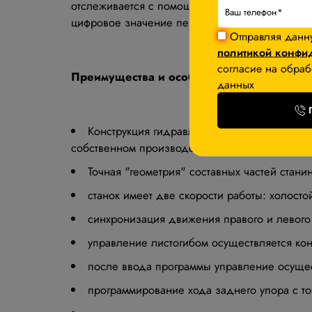
отслеживается с помощью оптоэлектронных дат
цифровое значение перемещения инструмента
Отправляя данн
политикой конфи
согласие на обраб
Преимущества и особенности гидравличес
данных
Конструкция гидравлического листогиба име
собственном производстве, с целью изменения
Точная "геометрия" составных частей станин
станок имеет две скорости работы: холосто
синхронизация движения правого и левого
управление листогибом осуществляется кон
после ввода программы управление осущес
программирование хода заднего упора с то