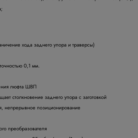
;
аничение хода заднего упора и траверсы)
очностью 0,1 мм.
ения люфта ШВП
щает столкновение заднего упора с заготовкой
я, непрерывное позиционирование
ого преобразователя