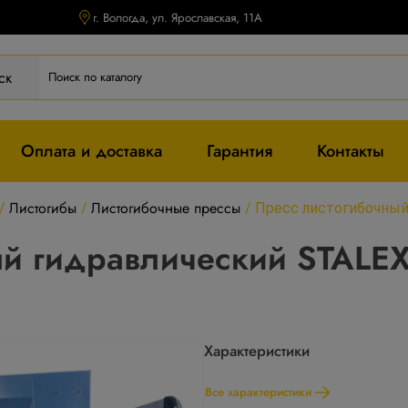
г. Вологда, ул. Ярославская, 11А
ск
Оплата и доставка
Гарантия
Контакты
Листогибы
Листогибочные прессы
/
/
/
Пресс листогибочный
ый гидравлический STALE
Характеристики
Все характеристики