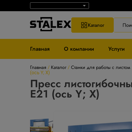
Каталог
Пои
Главная
О компании
Услуги
Главная
Каталог
Станки для работы с листом
/
/
(ось Y; X)
Пресс листогибочн
Е21 (ось Y; X)