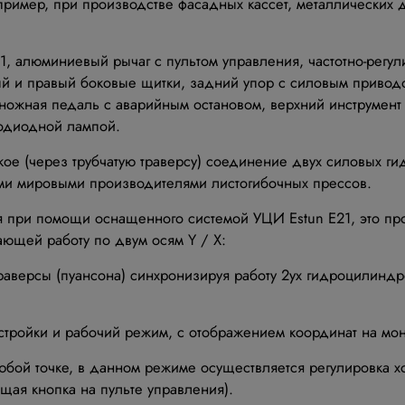
ример, при производстве фасадных кассет, металлических д
21, алюминиевый рычаг с пультом управления, частотно-рег
ый и правый боковые щитки, задний упор с силовым привод
ножная педаль с аварийным остановом, верхний инструмент 
тодиодной лампой.
кое (через трубчатую траверсу) соединение двух силовых г
еми мировыми производителями листогибочных прессов.
я при помощи оснащенного системой УЦИ Estun Е21, это п
ющей работу по двум осям Y / Х:
раверсы (пуансона) синхронизируя работу 2ух гидроцилиндр
тройки и рабочий режим, с отображением координат на мон
любой точке, в данном режиме осуществляется регулировка 
щая кнопка на пульте управления).