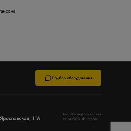
уансона
Подбор оборудования
Разработка и поддержка
. Ярославская, 11А
сайта ООО «Интэрсо»