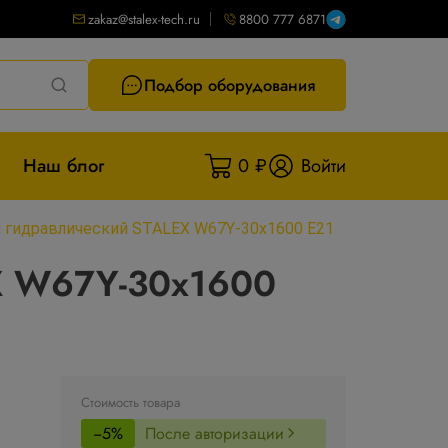
zakaz@stalex-tech.ru
8800 777 6871
Подбор оборудования
Наш блог
0 ₽
Войти
 гидравлический STALEX W67Y-30x1600 Е21
X W67Y-30x1600
Стоимость товара
−5%
После авторизации