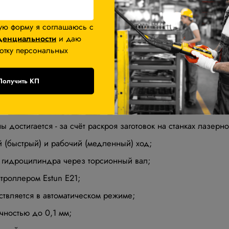
чиков оптической линейки, установленной на станине станк
).
ую форму я соглашаюсь с
денциальности
и даю
отку персональных
кого листогиба Stalex W67Y
Получить КП
ет высокую жёсткость и стабильность, нужный эффект достиг
 структуры и свойств, для повышения прочности, твердости 
ы достигается - за счёт раскроя заготовок на станках лазер
й (быстрый) и рабочий (медленный) ход;
 гидроцилиндра через торсионный вал;
троллером Estun E21;
твляется в автоматическом режиме;
чностью до 0,1 мм;