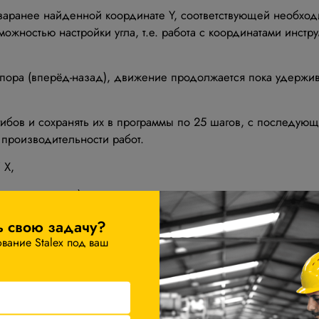
заранее найденной координате Y, соответствующей необходи
ожностью настройки угла, т.е. работа c координатами инстр
ора (вперёд-назад), движение продолжается пока удержива
 гибов и сохранять их в программы по 25 шагов, с послед
 производительности работ.
 X,
 станине станка) передаёт показания положения вала, при 
ух гидроцилиндров, ослабляя узел и выводя координату в 
ь свою задачу?
ым управлением (ЧПУ).
ание Stalex под ваш
 заднего упора) осуществляется высокоточными двигателями 
ператора от вычислительных ошибок, возможность ввода зн
рсы). Значения измеряемых координат отображаются на дис
щения (энкодера), установленного на приводном винте ШВП.