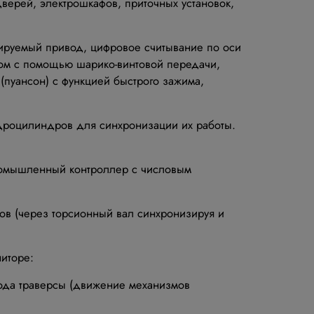
верей, электрошкафов, приточных установок,
улируемый привод, цифровое считывание по оси
ом с помощью шарико-винтовой передачи,
(пуансон) с функцией быстрого зажима,
идроцилиндров для синхронизации их работы.
ромышленный контроллер с числовым
ов (через торсионный вал синхронизируя и
иторе:
хода траверсы (движение механизмов