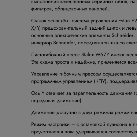
выполнения качественных серийных гибов, нап
фильтров, облицовочных панелей.
Станок оснащён - система управления Estun E
X/Y, предохранительный задний щиток и лев
основные электрические элементы Schneider, 
инвертор Schneider, передняя крышка со све
Листогибочный пресс Stalex W67Y имеют жест
Эта схема проста и надёжна, применяется вс
Управление гибочным прессом осуществляетс
программным управлением (ЧПУ), поддержива
Ось Y отвечает за параллельность движения т
передовая движение).
Движение доступно в двух режимах режим нас
Режим настройки – с остановкой пуансона в 
продолжается пока удерживается соответствую