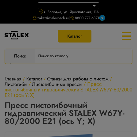
г. Вологда, ул. Ярославская, 11А
zakaz@stalex-tech.ru
8800 777 6871
Каталог
Поиск
Главная
Каталог
Станки для работы с листом
/
/
/
Листогибы
Листогибочные прессы
/
/
Пресс
листогибочный гидравлический STALEX W67Y-80/2000
Е21 (ось Y; X)
Пресс листогибочный
гидравлический STALEX W67Y-
80/2000 Е21 (ось Y; X)