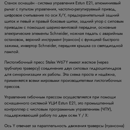
Станок оснащён - система управления Estun E21, алюминиевый
рычаг с пультом управления, частотно-регулируемый привод,
цифровое считывание по оси X/Y, предохранительный задний
щиток и левый и правый боковые щитки, задний упор с силовым
приводом с помощью шарико-винтовой передачи, основные
электрические элементы Schneider, ножная педаль с аварийным
остановом, верхний инструмент (пуансон) с функцией быстрого
зажима, инвертор Schneider, передняя крышка со светодиодной
лампой.
Листогибочный пресс Stalex W67Y имеют жесткое (через
трубчатую траверсу) соединение двух силовых гидроцилиндров
для синхронизации их работы. Эта схема проста и надёжна,
применяется всеми мировыми производителями листогибочных
прессов.
Управление гибочным прессом осуществляется при помощи
оснащенного системой УЦИ Estun Е21, это промышленный
контроллер с числовым программным управлением (ЧПУ),
поддерживающей работу по двум осям Y / Х:
Ось Y отвечает за параллельность движения траверсы (пуансона)