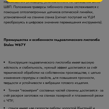
перемещения (энкодера), установленного на приводном винте
ШВП. Положение траверсы гибочного станка отслеживается с
помощью оптоэлектронных датчиков оптической линейки,
установленной на станине станка (сигнал поступает на УЦИ
преобразуясь в цифровое значение перемещения инструмента).
Преимущества и особенности гидравлического листогиба
Stalex W67Y
Конструкция гидравлического листогиба имеет высокую
жёсткость и стабильность, нужный эффект достигается за счёт
термической обработки на собственном производстве, с целью
изменения структуры и свойств, для повышения прочности,
твердости и устойчивости к вибрации готового изделия.
Точная "геометрия" составных частей станины достигается - за
счёт раскроя заготовок на станках лазерной и плазменной резки
с ЧПУ;
станок имеет две скорости работы: холостой (быстрый) и