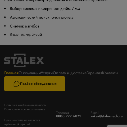
Выбор системы измерения: дюйм / мм
Автоматический поиск точки отсчета
Счетчик изгибов
Язык: Английский
Главная
О компании
Услуги
Оплата и доставка
Гарантия
Контакты
Подбор оборудования
Политика конфиденциальности
Пользовательское соглашение
Телефон
E-mail
8800 777 6871
zakaz@stalex-tech.ru
Цены на сайте не являются
публичной офертой