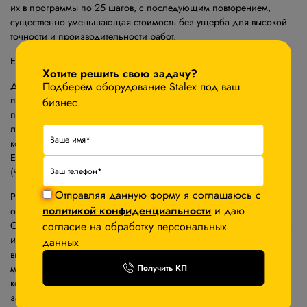
их в программы по 25 шагов, с последующим повторением,
существенно уменьшающая стоимость без ущерба для высокой
точности и производительности работ.
×
Е21 – с асинхронным двигателем для осей Y / X,
Хотите решить свою задачу?
Датчик оптической линейки (установленной на станине станка)
Подберём оборудование Stalex под ваш
передаёт показания положения вала, при необходимости это
бизнес.
положение по координате Y можно корректировать, регулируя
любой из 2ух гидроцилиндров, ослабляя узел и выводя
координату в необходимую точку/параметр при помощи УЦИ
Estun Е21 - контроллер с числовым программным управлением
(ЧПУ).
Отправляя данную форму я соглашаюсь с
Регулировка по оси Y (ход траверсы) и X (ход заднего упора)
политикой конфиденциальности
и даю
осуществляется высокоточными двигателями от контроллера.
Система позволяет отображать реальное положение осей станка
согласие на обработку персональных
и избавить оператора от вычислительных ошибок, возможность
данных
ввода значения математического ограничения движения
механизмов (задних упоров и траверсы). Значения измеряемых
Получить КП
координат отображаются на дисплее. Значение положения
заднего упора гибочного станка поступает с датчика