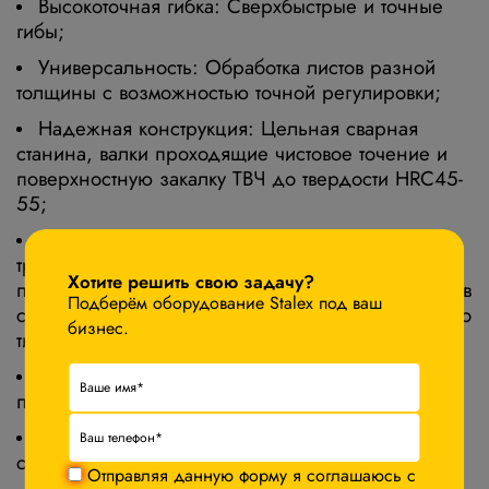
Высокоточная гибка
: Сверхбыстрые и точные
гибы;
Универсальность
: Обработка листов разной
толщины с возможностью точной регулировки;
Надежная конструкция
: Цельная сварная
станина, валки проходящие чистовое точение и
поверхностную закалку ТВЧ до твердости HRC45-
55;
Повышенная производительность
: Станок не
×
требует от оператора извлечения, переворота и
Хотите решить свою задачу?
повторной правки листа после гибки кромок, как в
Подберём оборудование Stalex под ваш
случае с трехвалковыми машинами симметричного
бизнес.
типа (IP);
Автоматизация
: Управление с помощью ПЛК,
поддержка ЧПУ (опция)
Сертификация
: Соответствует международным
стандартам.
Отправляя данную форму я соглашаюсь с