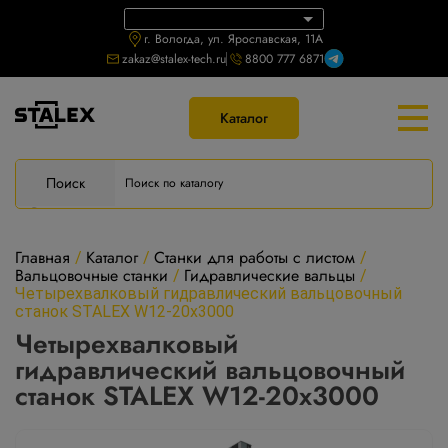
г. Вологда, ул. Ярославская, 11А
zakaz@stalex-tech.ru
8800 777 6871
Каталог
Поиск
Главная
Каталог
Станки для работы с листом
/
/
/
Вальцовочные станки
Гидравлические вальцы
/
/
Четырехвалковый гидравлический вальцовочный
станок STALEX W12-20x3000
Четырехвалковый
гидравлический вальцовочный
станок STALEX W12-20x3000