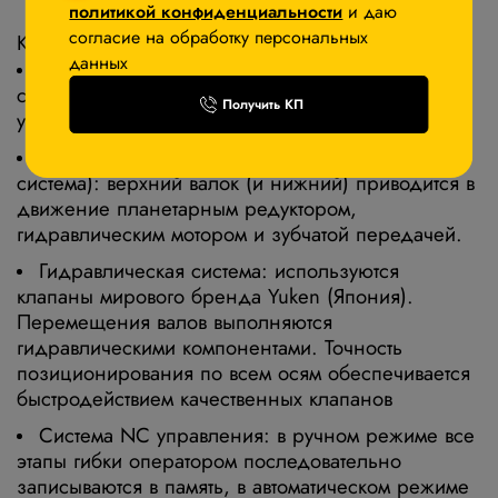
политикой конфиденциальности
и даю
согласие на обработку персональных
Конструктивные особенности и компоненты
данных
Усиленная конструкция
: особая конструкция
станины и оптимизированный центр тяжести
Получить КП
устраняет кручения и деформации.
Одноприводная система
(двухприводная
система): верхний валок (и нижний) приводится в
движение планетарным редуктором,
гидравлическим мотором и зубчатой передачей.
Гидравлическая система
: используются
клапаны мирового бренда Yuken (Япония).
Перемещения валов выполняются
гидравлическими компонентами. Точность
позиционирования по всем осям обеспечивается
быстродействием качественных клапанов
Система NC управления
: в ручном режиме все
этапы гибки оператором последовательно
записываются в память, в автоматическом режиме