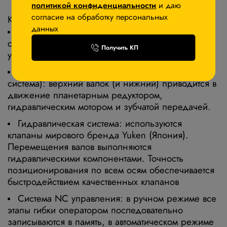
политикой конфиденциальности
и даю
согласие на обработку персональных
Конструктивные особенности и компоненты
данных
Усиленная конструкция
: особая конструкция
станины и оптимизированный центр тяжести
Получить КП
устраняет кручения и деформации.
Одноприводная система
(двухприводная
система): верхний валок (и нижний) приводится в
движение планетарным редуктором,
гидравлическим мотором и зубчатой передачей.
Гидравлическая система
: используются
клапаны мирового бренда Yuken (Япония).
Перемещения валов выполняются
гидравлическими компонентами. Точность
позиционирования по всем осям обеспечивается
быстродействием качественных клапанов
Система NC управления
: в ручном режиме все
этапы гибки оператором последовательно
записываются в память, в автоматическом режиме