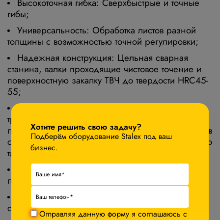
Высокоточная гибка
: Сверхбыстрые и точные
гибы;
Универсальность
: Обработка листов разной
толщины с возможностью точной регулировки;
Надежная конструкция
: Цельная сварная
станина, валки проходящие чистовое точение и
поверхностную закалку ТВЧ до твердости HRC45-
55;
Повышенная производительность
: Станок не
×
требует от оператора извлечения, переворота и
Хотите решить свою задачу?
повторной правки листа после гибки кромок, как в
Подберём оборудование Stalex под ваш
случае с трехвалковыми машинами симметричного
бизнес.
типа (IP);
Автоматизация
: Управление с помощью ПЛК,
поддержка ЧПУ (опция)
Сертификация
: Соответствует международным
стандартам.
Отправляя данную форму я соглашаюсь с