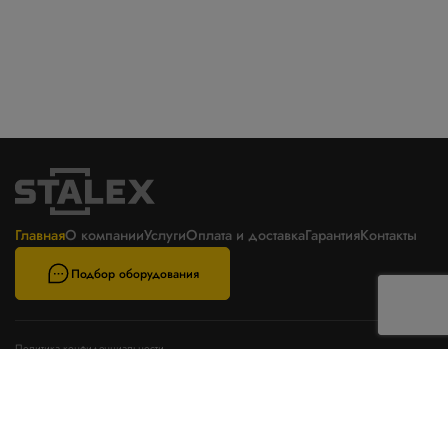
Главная
О компании
Услуги
Оплата и доставка
Гарантия
Контакты
Подбор оборудования
Политика конфиденциальности
Пользовательское соглашение
Телефон
E-mail
8800 777 6871
zakaz@stalex-tech.ru
Цены на сайте не являются
публичной офертой
Адрес
Разработка и поддержка
г. Вологда, ул. Ярославская, 11А
сайта ООО «Интэрсо»