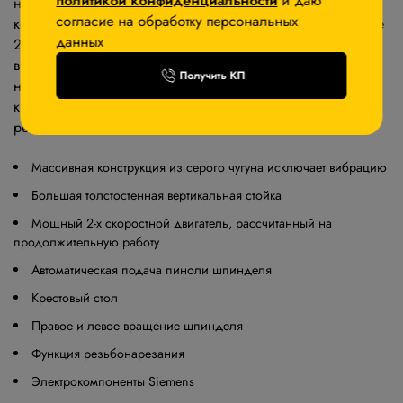
политикой конфиденциальности
и даю
нарезания внутренних резьб, и т.д. механическая
согласие на обработку персональных
коробка скоростей шпиндельной бабки, а также наличие
данных
2-х скоростного мощного привода с реверсивным
вращением, позволяет оптимально подобрать скорость и
Получить КП
направление вращения шпинделя. Станок оснащен
крестовым столом и системой подачи СОЖ в зону
резания.
Массивная конструкция из серого чугуна исключает вибрацию
Большая толстостенная вертикальная стойка
Мощный 2-х скоростной двигатель, рассчитанный на
продолжительную работу
Автоматическая подача пиноли шпинделя
Крестовый стол
Правое и левое вращение шпинделя
Функция резьбонарезания
Электрокомпоненты Siemens