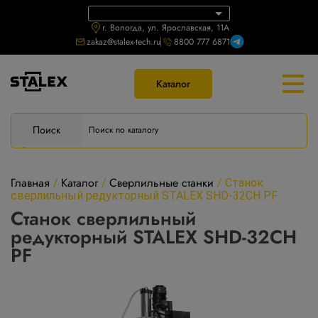
г. Вологда, ул. Ярославская, 11А
zakaz@stalex-tech.ru
8800 777 6871
Каталог
Поиск
Главная
Каталог
Сверлильные станки
/
/
/
Станок
сверлильный редукторный STALEX SHD-32CH PF
Станок сверлильный
редукторный STALEX SHD-32CH
PF