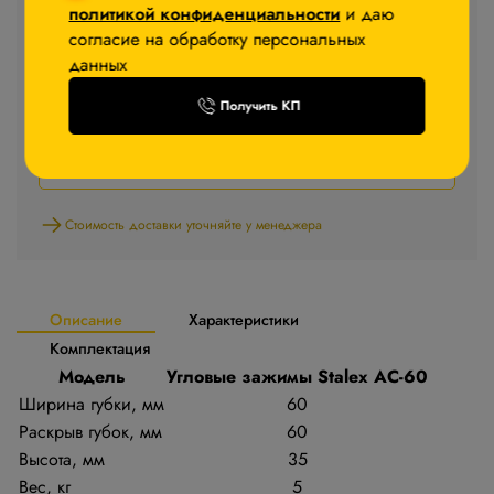
политикой конфиденциальности
и даю
согласие на обработку персональных
−5%
После авторизации
данных
В корзину
Получить КП
Запросить КП
Стоимость доставки уточняйте у менеджера
Описание
Характеристики
Комплектация
Модель
Угловые зажимы Stalex АC-60
Ширина губки, мм
60
Раскрыв губок, мм
60
Высота, мм
35
Вес, кг
5