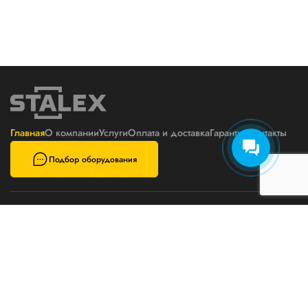
Главная
О компании
Услуги
Оплата и доставка
Гарантия
Контакты
Подбор оборудования
Политика конфиденциальности
Пользовательское соглашение
Телефон
E-mail
8800 777 6871
zakaz@stalex-tech.ru
Цены на сайте не являются
публичной офертой
Адрес
Разработка и поддержка
г. Вологда, ул. Ярославская, 11А
сайта ООО «Интэрсо»