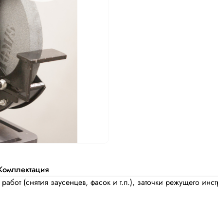
Комплектация
абот (снятия заусенцев, фасок и т.п.), заточки режущего ин