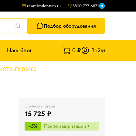
zakaz@stalex-tech.ru
8800 777 6871
Подбор оборудования
Наш блог
0 ₽
Войти
к STALEX DS200
Стоимость товара
15 725 ₽
−5%
После авторизации