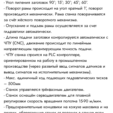
- Угол пиления заготовок 90°; 15°; 30°; 45°; 60°.
- Поворот рамы происходит на угол кратный 1°, поворот
производится механически. Рама станка поворачивается
за счёт жёсткого поворотного механизма.
- Опускание и подъем рамы осуществляется за счет
гидравлики автоматически.
- Длина подачи заготовки контролируется автоматически c
ЧПУ (СNC), движение происходит по линейным
направляющим гарантирующим точность подачи.
- ЧПУ станка строится на PLC контроллере,
ориентированном на работу в промышленном
производстве (через развитый ввод сигналов датчиков и
вывод сигналов на исполнительные механизмы).
- Макс. единичный ход подающих гидравлических тисков
– 500мм
- Станок управляется трёхфазным двигателем.
- Станок оснащён серводвигателем для плавной
регулировки скорость вращения полотна 15-90 м/мин.
- Предохранительные концевики на кожухе маховика и на
лезвии, оберегающие станок от поломок в случае если