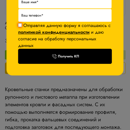
Арт. СФ-25/1250 220В
Отправляя данную форму я соглашаюсь с
Станок для производства фальцевой кровли Stalex СФП-25/1250
политикой конфиденциальности
и даю
согласие на обработку персональных
396 850 ₽
данных
−5%
После авторизации
Получить КП
В корзину
Запросить КП
Кровельные станки предназначены для обработки
рулонного и листового металла при изготовлении
элементов кровли и фасадных систем. С их
помощью выполняется формирование профиля,
гибка, прокатка фальцевых соединений и
подготовка заготовок для последующего монтажа.