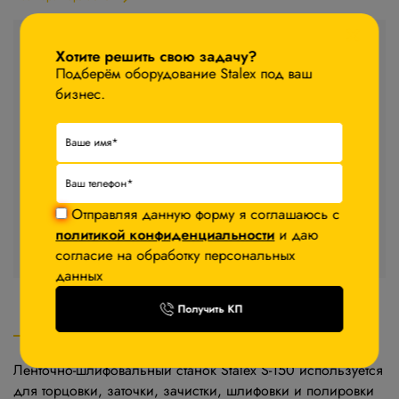
×
Стоимость товара
Хотите решить свою задачу?
107 950 ₽
Подберём оборудование Stalex под ваш
бизнес.
−5%
После авторизации
В корзину
Запросить КП
Отправляя данную форму я соглашаюсь с
политикой конфиденциальности
и даю
Стоимость доставки уточняйте у менеджера
согласие на обработку персональных
данных
Получить КП
Описание
Характеристики
Комплектация
Ленточно-шлифовальный станок Stalex S-150 используется
для торцовки, заточки, зачистки, шлифовки и полировки