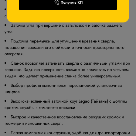
быстрорежущей стали с диаметрами от 3 до 13 мм.
Получить КП
Очень простая работа на станке, не требующая никаких
специальных знаний и навыков.
Заточка угла при вершине c затыловкой и заточка заднего
угла.
Подточка перемычки для улучшения врезания сверла,
повышения времени его стойкости и точности просверленного
отверстия.
Станок позволяет затачивать сверла с различными углами при
вершине. Заднюю поверхность возможно затачивать по четырем
видам, что делает применение станка более универсальным.
Выбор профиля выполняется перестановкой установочных
штифтов.
Высококачественный заточной круг Legao (Тайвань) с долгим
сроком службы в комплекте поставки.
Быстрое и качественное восстановление режущих кромок и
геометрии изношенных сверл.
Легкая компактная конструкция, удобная для транспортировки