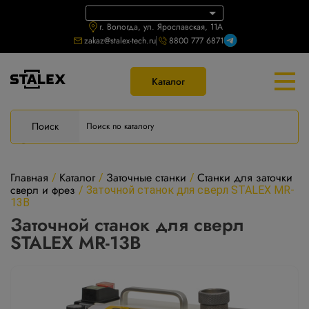
г. Вологда, ул. Ярославская, 11А
zakaz@stalex-tech.ru
8800 777 6871
Каталог
Поиск
Главная
Каталог
Заточные станки
Станки для заточки
/
/
/
сверл и фрез
/
Заточной станок для сверл STALEX MR-
13B
Заточной станок для сверл
STALEX MR-13B