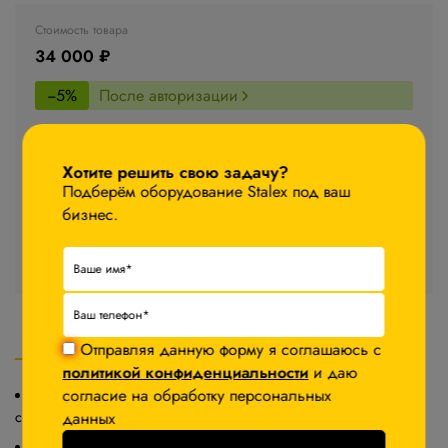
Стоимость товара
34 000 ₽
−5%
После авторизации
×
В корзину
Хотите решить свою задачу?
Подберём оборудование Stalex под ваш
Запросить КП
бизнес.
Стоимость доставки уточняйте у менеджера
Отправляя данную форму я соглашаюсь с
Описание
Характеристики
политикой конфиденциальности
и даю
Комплектация
согласие на обработку персональных
Легкая, быстрая и качественная заточка стандартных
данных
спиральных сверл из твердых сплавов и